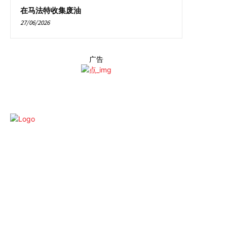
在马法特收集废油
27/06/2026
广告
有资本的简化股份公司 12,000 欧元 RCS 号 891 648 206 ISSN 号 12
472263 - 代码 APE : 5814Z 卡吉 62 商务中心, Boulevard du Chaudron
97490 圣克洛蒂尔德
了解更多
我们是谁 ?