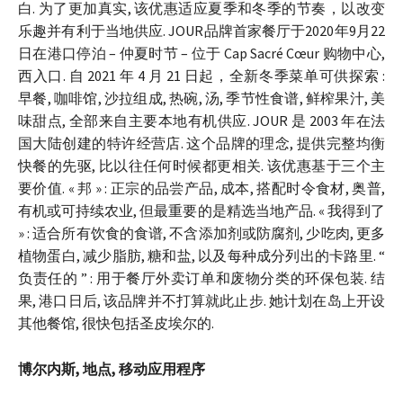
白. 为了更加真实, 该优惠适应夏季和冬季的节奏，以改变
乐趣并有利于当地供应. JOUR品牌首家餐厅于2020年9月22
日在港口停泊 – 仲夏时节 – 位于 Cap Sacré Cœur 购物中心,
西入口. 自 2021 年 4 月 21 日起，全新冬季菜单可供探索 :
早餐, 咖啡馆, 沙拉组成, 热碗, 汤, 季节性食谱, 鲜榨果汁, 美
味甜点, 全部来自主要本地有机供应. JOUR 是 2003 年在法
国大陆创建的特许经营店. 这个品牌的理念, 提供完整均衡
快餐的先驱, 比以往任何时候都更相关. 该优惠基于三个主
要价值. « 邦 » : 正宗的品尝产品, 成本, 搭配时令食材, 奥普,
有机或可持续农业, 但最重要的是精选当地产品. « 我得到了
» : 适合所有饮食的食谱, 不含添加剂或防腐剂, 少吃肉, 更多
植物蛋白, 减少脂肪, 糖和盐, 以及每种成分列出的卡路里. “
负责任的 ” : 用于餐厅外卖订单和废物分类的环保包装. 结
果, 港口日后, 该品牌并不打算就此止步. 她计划在岛上开设
其他餐馆, 很快包括圣皮埃尔的.
博尔内斯, 地点, 移动应用程序