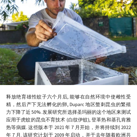
释放绝育雄性蚊子六个月后, 能够在自然环境中使雌性受
精，然后产下无法孵化的卵, Duparc 地区螫刺昆虫的繁殖
力下降了近 50%. 发展研究所选择圣玛丽的这个地区来测试
应用于虎蚊的昆虫不育技术 (白纹伊蚊), 登革热和基孔肯雅
热等病媒. 这些版本于 2021 年 7 月开始，并将持续到 2022
年 7 月. 该研究计划于 2009 年启动，并于去年随着欧洲共