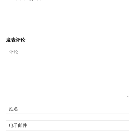
发表评论
评
论:
姓
名:
电
子