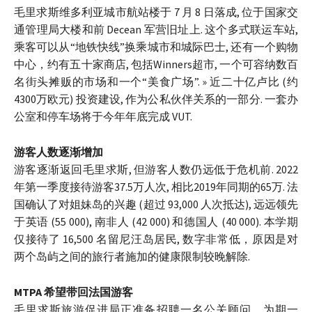
毛里求斯维多利亚城市航站楼于 7 月 8 日落成, 位于国家交
通管理局大楼和前 Decean 军营旧址上. 这个多式联运车站,
乘客可以从“地铁快线”换乘城市和城际巴士, 还有一个购物
中心，约有五十家商店, 包括Winners超市, 一个可容纳数百
名街头摊贩的市场和一个“美食广场”. » 近二十亿卢比 (约
4300万欧元) 投资建设, 作为公私伙伴关系的一部分. 一套办
公室和停车场将于今年年底完成 VUT.
游客人数逐渐增加
游客逐渐返回毛里求斯, 但游客人数仍远低于危机前. 2022
年第一季度接待游客37.5万人次, 相比2019年同期的65万. 法
国确认了对姐妹岛的兴趣 (超过 93,000 人次抵达), 远远领先
于英语 (55 000), 南非人 (42 000) 和德国人 (40 000). 本学期
仅接待了 16,500 名留尼汪岛居民, 数字非常低，原因是对
两个岛屿之间的旅行者施加的健康限制较晚解除.
MTPA 希望带回法国游客
毛里求斯旅游促进局正准备招聘一名公关顾问，为期一