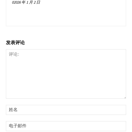
02026 年 1 月 2 日
发表评论
评
论:
姓
名:
电
子