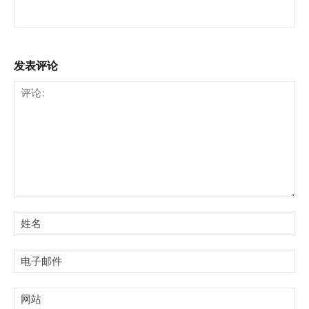
发表评论
评
论:
姓
名:
电
子
邮
网
件:
站: