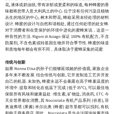
花, 液体或奶油状, 带有浓郁或更柔和的味道, 每种蜂蜜的香
味都将您带入意大利风土的中心. 位于没有任何污染且植物
丛生的地区的中心, 树木和野花, 蜂箱采用未经处理的材料
设计. 蜂蜜的设计与自然和谐相处, 通过任何处理的处女蜂.
对于消费者和在受保护的环境中进化的蜜蜂来说，这是一
种良性的方法. Rigoni di Asiago 保证 100% 有机配方, 不含
防腐剂, 不含色素或转基因生物并符合季节性. 蜂蜜的味道
和质地每年都会有所不同，具体取决于蜜蜂采集的花蜜.
传统与创新
如果 Nonna Elisa 的孙子们能够延续她的价值观, 家族企业
多年来不断发展. 结合传统与创新, 它开发制造工艺并开发
自己的机器. 未加热, 蜂蜜永远不会暴露在高于蜂巢温度的
环境中. 提取和转化在低温下完成 (低于35°C), 可以最佳地
保留所有风味和健康益处 : 维生素, 矿物盐, 消炎药, ETC. 今
天全世界都在消费, 其 Nocciolata 有机产品系列 (价差), 菲
奥迪弗塔 (果酱) 米尔比奥 (蜂蜜) 超市里都可以找到, 有机
和电子商务商店. 因此，Nocciolata 是当今法国涂抹酱市场