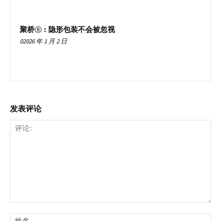
聚桥® : 隐形包装不会被忽视
02026 年 1 月 2 日
发表评论
评
论:
姓