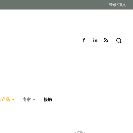
登录/加入
新产品
专家
接触
- 广告 -