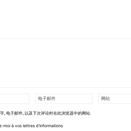
姓
电
名:*
子
邮
字, 电子邮件, 以及下次评论时在此浏览器中的网站.
件:*
z-moi à vos lettres d'informations