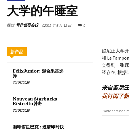
大学的午睡室
经过
写作领导会议
02021 年 6 月 12 日
0
留尼汪大学开
新产品
和 Le Ta
会得到一张床
FélixJunior: 混合果冻选
经存在, 根
择
30/06/2025
来自留尼汪
我订阅了新
Nouveau Starbucks
Ristretto射击
30/06/2025
咖啡馆星巴克 : 邀请即时快