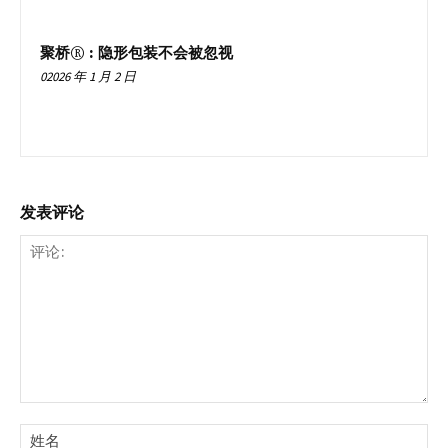
聚桥® : 隐形包装不会被忽视
02026 年 1 月 2 日
发表评论
评
论:
姓