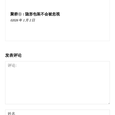
聚桥® : 隐形包装不会被忽视
02026 年 1 月 2 日
发表评论
评
论:
姓