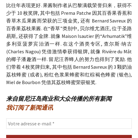
比往年表现更好. 果酱制作者从巴黎满载荣誉归来，获得不
少于 10 枚奖牌, 其中包括 Prema Patche 因其百香果香蕉和
香草木瓜果酱而荣获的三项金奖, 还有 Bernard Savreux 的
百香果荔枝果酱. 在“香草”类别中, 贝尔维尤酒庄, 位于圣路
易斯, 还获得了金牌. 就像 Maison Isautier 的“Arhumatik”维
多利亚菠萝宾治酒一样. 在这个酒类专区, 查尔斯·纳古
(Charles Nagou) 凭借激情拳获得银牌, 就像 Rivière du Mât
的椰子潘趣酒一样. 留尼汪养蜂人的努力也得到了奖励. 他
们带着 4 枚奖牌归来, 其中包括 Bernard Savreux 的 3 颗奶油
荔枝蜂蜜 (或者), 粉红色浆果蜂蜜和红棕褐色蜂蜜 (银色),
Miel de Bourbon 凭借其荔枝蜂蜜荣获银奖.
来自留尼汪岛商业和大众传播的所有新闻
我订阅了新闻通讯