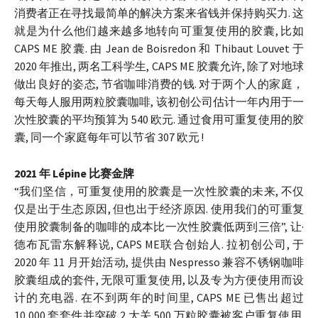
消费者正在寻找最简单的解决方案来省钱并保持购买力. 这
就是为什么他们越来越多地转向可重复使用的胶囊, 比如
CAPS ME 胶囊. 由 Jean de Boisredon 和 Thibaut Louvet 于
2020 年推出, 两名工科学生, CAPS ME 胶囊允许, 除了对地球
做出良好的姿态, 节省咖啡消费的钱. 对于两个人的家庭，
每天每人服用两粒胶囊咖啡, 该初创公司估计一年内用于一
次性胶囊的平均预算为 540 欧元. 通过食用可重复使用的胶
囊, 同一个家庭每年可以节省 307 欧元 !
2021 年 Lépine 比赛金牌
“我们坚信，可重复使用的胶囊是一次性胶囊的未来, 不仅
仅是出于生态原因, 但也出于经济原因. 使用我们的可重复
使用胶囊制备的咖啡的成本比一次性胶囊低两到三倍”, 让·
德布瓦雷东解释说, CAPS ME联合创始人. 拉初创公司, 于
2020 年 11 月开始活动, 提供由 Nespresso 兼容不锈钢咖啡
胶囊组成的套件, 无限可重复使用, 以及专为方便使用而设
计的充电器. 在不到两年的时间里, CAPS ME 已售出超过
10,000 套套件并突破 2 大关,500 万粒胶囊被客户重复使用.