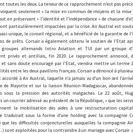
nt toutes les deux. La teneur de ce rapprochement n’est pas précis
voquent seulement « la mise en commun de moyens et la mise 
out en préservant « l’identité et l’indépendance » de chacune d’el
nt particulièrement impactées par la crise. Air Austral est sout
asi-unique, le conseil régional, et a bénéficié de la garantie de l
ros de prêts. Corsair a également obtenu le soutien de l’Etat ap
 groupes allemands Intro Aviation et TUI par un groupe d’a
nt privés et antillais, fin 2020. Le rapprochement annoncé, d
 et sans doute encouragé par l’Etat, viendra mettre un terme 
lités entre les deux pavillons français. Corsair a dénoncé à plusieur
 accordé à Air Austral, laquelle n’a jamais vu d’un bon œil l’arriv
te de Mayotte et sur la liaison Réunion-Madagascar, abandonné
s sous la pression des autorités malgaches. Le 22 août, Hug
s un courrier adressé au président de la République, « que les servi
nent la mobilisation des aides à une restructuration capitali
se traduirait sous la forme d’une holding avec la compagnie Cor
i que les difficultés conjoncturelles auxquelles la compagnie Ai
) sont exploitées pour la contraindre à un mariage avec Corsair »