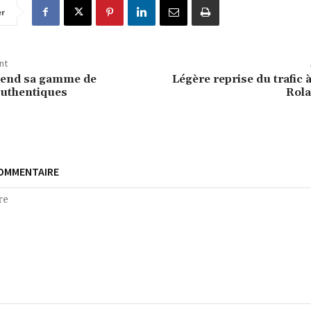
er
nt
tend sa gamme de
Légère reprise du trafic à
Authentiques
Rol
COMMENTAIRE