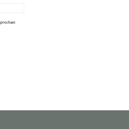
Siteweb
 prochain