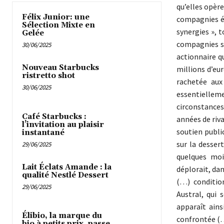
qu’elles opère
Félix Junior: une
compagnies é
Sélection Mixte en
synergies », t
Gelée
compagnies so
30/06/2025
actionnaire qu
Nouveau Starbucks
millions d’eu
ristretto shot
rachetée aux
30/06/2025
essentielleme
circonstances
Café Starbucks :
années de riva
l’invitation au plaisir
soutien public
instantané
sur la desser
29/06/2025
quelques moi
Lait Éclats Amande : la
déplorait, dan
qualité Nestlé Dessert
(…) condition
29/06/2025
Austral, qui 
apparaît ains
Élibio, la marque du
confrontée (…
bio à petits prix, passe