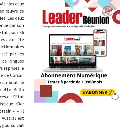
ée : les deux
en œuvre de
les. Les deux
enue par son
’Etat pour 86
rès avoir été
ctionnaires
icté par les
à de longues
s reprises le
ée de Corsair
e au bout de
uette Bello
ces de l’Etat
stique d’Air
sair ». « Il
r Austral est
, poursuivait