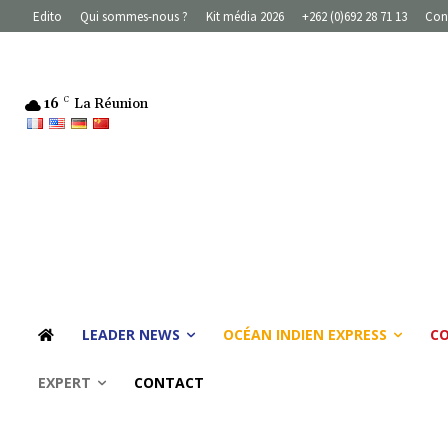
Edito
Qui sommes-nous ?
Kit média 2026
+262 (0)692 28 71 13
Con
16
C
La Réunion
LEADER NEWS
OCÉAN INDIEN EXPRESS
C
EXPERT
CONTACT